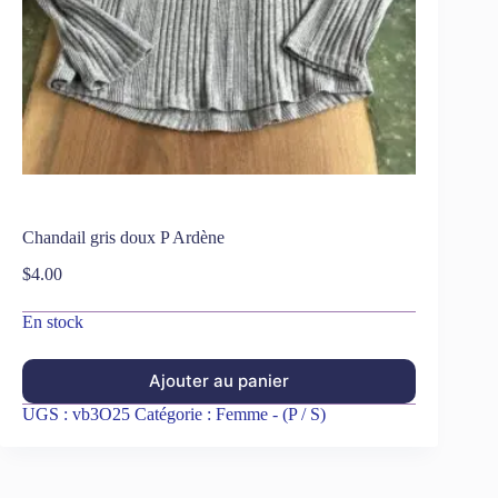
Chandail gris doux P Ardène
$
4.00
En stock
Ajouter au panier
UGS :
vb3O25
Catégorie :
Femme - (P / S)