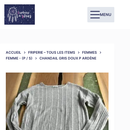
MENU
ACCUEIL
FRIPERIE – TOUS LES ITEMS
FEMMES
FEMME - (P / S)
CHANDAIL GRIS DOUX P ARDÈNE