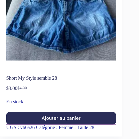
Short My Style semble 28
$
3.00
$
4.00
En stock
Ajouter au panier
UGS :
vb6a26
Catégorie :
Femme - Taille 28