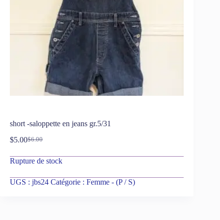
short -saloppette en jeans gr.5/31
$
5.00
$
6.00
Rupture de stock
UGS :
jbs24
Catégorie :
Femme - (P / S)