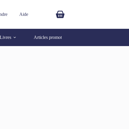
ndre
Aide
$
0.00
Livres
Articles promotionnels
Autres
SOLD