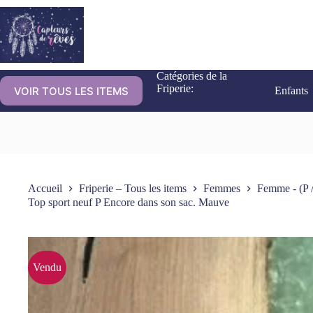
Catégories de la
Friperie:
VOIR TOUS LES ITEMS
Enfants
Accueil
Friperie – Tous les items
Femmes
Femme - (P /
Top sport neuf P Encore dans son sac. Mauve
Vendu