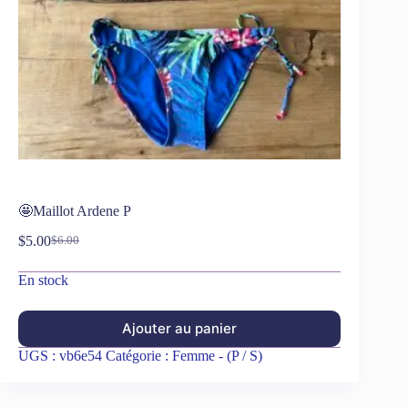
🤩Maillot Ardene P
$
5.00
$
6.00
En stock
Ajouter au panier
UGS :
vb6e54
Catégorie :
Femme - (P / S)