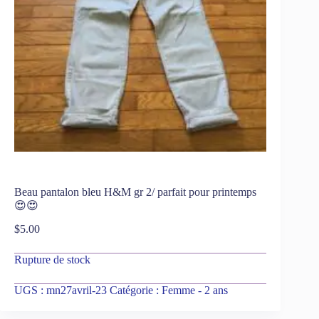
Beau pantalon bleu H&M gr 2/ parfait pour printemps
😍😍
$
5.00
Rupture de stock
UGS :
mn27avril-23
Catégorie :
Femme - 2 ans