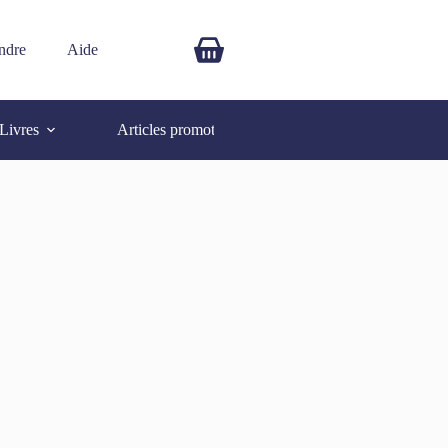
ndre
Aide
$
0.00
Livres
Articles promotionnels
Autres
SOLD