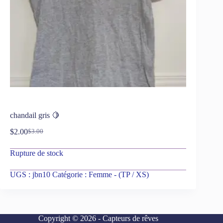
chandail gris 🍋
$
2.00
$
3.00
Rupture de stock
UGS :
jbn10
Catégorie :
Femme - (TP / XS)
Copyright © 2026 - Capteurs de rêves