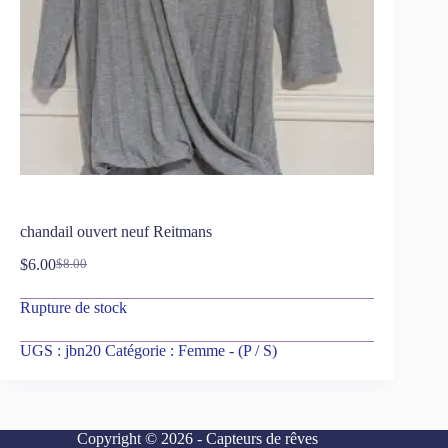
chandail ouvert neuf Reitmans
$
6.00
$
8.00
Rupture de stock
UGS :
jbn20
Catégorie :
Femme - (P / S)
Copyright © 2026 - Capteurs de rêves