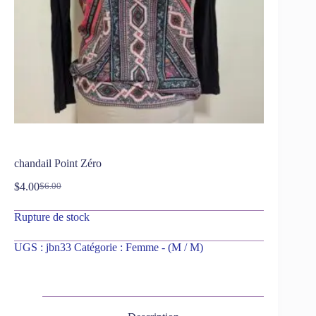
chandail Point Zéro
$
4.00
$
6.00
Rupture de stock
UGS :
jbn33
Catégorie :
Femme - (M / M)