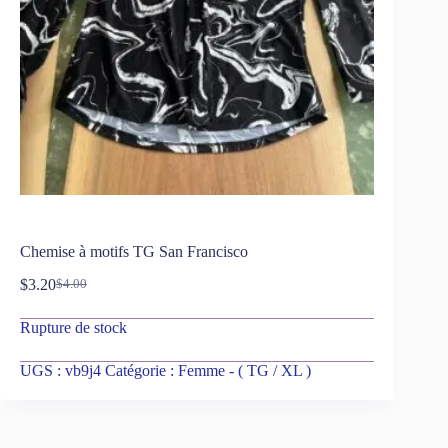
Chemise à motifs TG San Francisco
$
3.20
$
4.00
Rupture de stock
UGS :
vb9j4
Catégorie :
Femme - ( TG / XL )