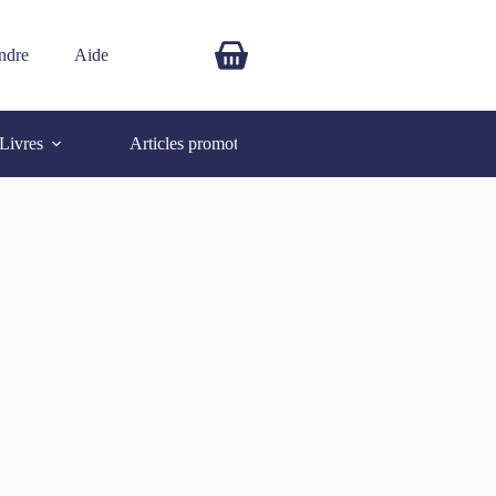
ndre
Aide
$
0.00
Livres
Articles promotionnels
Autres
SOLD