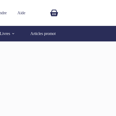
ndre
Aide
$
0.00
Livres
Articles promotionnels
Autres
SOLD