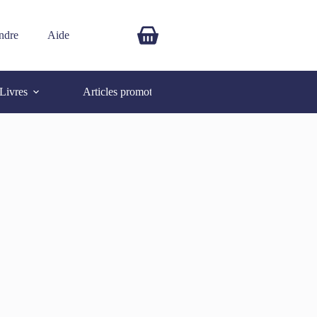
ndre
Aide
$
0.00
Livres
Articles promotionnels
Autres
SOLD