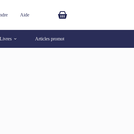
ndre
Aide
$
0.00
Livres
Articles promotionnels
Autres
SOLD