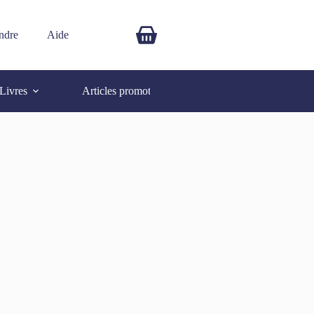
ndre
Aide
$
0.00
Livres
Articles promotionnels
Autres
SOLD