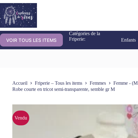
Catégories de la
Friperie:
VOIR TOUS LES ITEMS
Enfants
Accueil
Friperie – Tous les items
Femmes
Femme - (M
Robe courte en tricot semi-transparente, semble gr M
Vendu