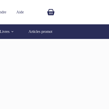
ndre
Aide
$
0.00
Livres
Articles promotionnels
Autres
SOLD