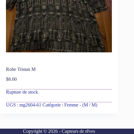
Robe Tristan M
$
8.00
Rupture de stock
UGS :
mg2604-61
Catégorie :
Femme - (M / M)
Copyright © 2026 - Capteurs de rêves