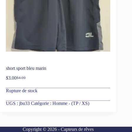
short sport bleu marin
$
3.00
$
4.00
Rupture de stock
UGS :
jbu33
Catégorie :
Homme - (TP / XS)
Copyright © 2026 - Capteurs de rêves