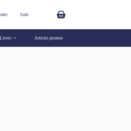
ndre
Aide
$
0.00
Livres
Articles promotionnels
Autres
SOLD