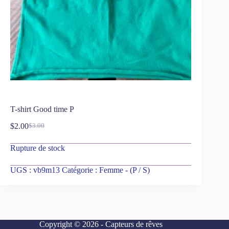
T-shirt Good time P
$
2.00
$
3.00
Rupture de stock
UGS :
vb9m13
Catégorie :
Femme - (P / S)
Copyright © 2026 - Capteurs de rêves