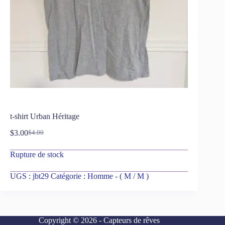
t-shirt Urban Héritage
$
3.00
$
4.00
Rupture de stock
UGS :
jbt29
Catégorie :
Homme - ( M / M )
Copyright © 2026 - Capteurs de rêves