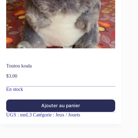
Toutou koala
$
3.00
En stock
Ajouter au panier
UGS :
mnL3
Catégorie :
Jeux / Jouets